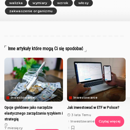
walizka
wymiary
wzrok
włosy
zakwaszenie organizmu
Inne artykuły które mogą Ci się spodobać
Inwestowanie
Inwestowanie
Opcje giełdowe jako narzędzie
Jak inwestować w ETF w Polsce?
elastycznego zarządzania ryzykiem i
3 lata Temu
strategią
Inwestowanie
Czytaj więcej
7 miesięcy