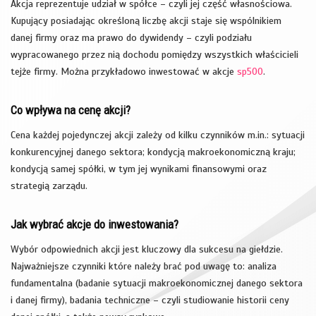
Akcja reprezentuje udział w spółce – czyli jej część własnościowa.
Kupujący posiadając określoną liczbę akcji staje się wspólnikiem
danej firmy oraz ma prawo do dywidendy – czyli podziału
wypracowanego przez nią dochodu pomiędzy wszystkich właścicieli
tejże firmy. Można przykładowo inwestować w akcje
sp500
.
Co wpływa na cenę akcji?
Cena każdej pojedynczej akcji zależy od kilku czynników m.in.: sytuacji
konkurencyjnej danego sektora; kondycją makroekonomiczną kraju;
kondycją samej spółki, w tym jej wynikami finansowymi oraz
strategią zarządu.
Jak wybrać akcje do inwestowania?
Wybór odpowiednich akcji jest kluczowy dla sukcesu na giełdzie.
Najważniejsze czynniki które należy brać pod uwagę to: analiza
fundamentalna (badanie sytuacji makroekonomicznej danego sektora
i danej firmy), badania techniczne – czyli studiowanie historii ceny