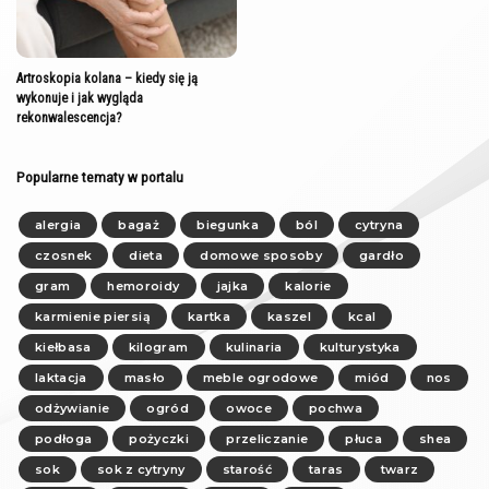
Artroskopia kolana – kiedy się ją
wykonuje i jak wygląda
rekonwalescencja?
Popularne tematy w portalu
alergia
bagaż
biegunka
ból
cytryna
czosnek
dieta
domowe sposoby
gardło
gram
hemoroidy
jajka
kalorie
karmienie piersią
kartka
kaszel
kcal
kiełbasa
kilogram
kulinaria
kulturystyka
laktacja
masło
meble ogrodowe
miód
nos
odżywianie
ogród
owoce
pochwa
podłoga
pożyczki
przeliczanie
płuca
shea
sok
sok z cytryny
starość
taras
twarz