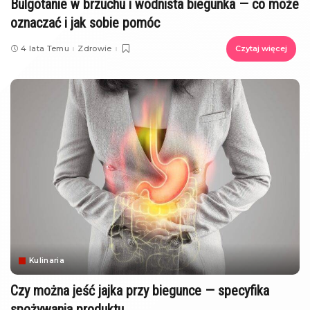
Bulgotanie w brzuchu i wodnista biegunka — co może
oznaczać i jak sobie pomóc
4 lata Temu
Zdrowie
Czytaj więcej
Kulinaria
Czy można jeść jajka przy biegunce — specyfika
spożywania produktu