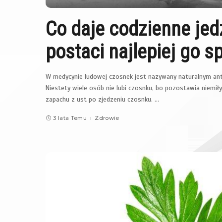
Co daje codzienne jedz
postaci najlepiej go 
W medycynie ludowej czosnek jest nazywany naturalnym anty
Niestety wiele osób nie lubi czosnku, bo pozostawia niemił
zapachu z ust po zjedzeniu czosnku.
...
3 lata Temu
Zdrowie