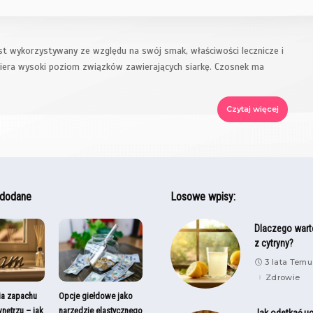
est wykorzystywany ze względu na swój smak, właściwości lecznicze i
wiera wysoki poziom związków zawierających siarkę. Czosnek ma
Czytaj więcej
 dodane
Losowe wpisy:
Dlaczego wart
z cytryny?
3 lata Temu
Zdrowie
ia zapachu
Opcje giełdowe jako
nętrzu – jak
narzędzie elastycznego
Jak odetkać u