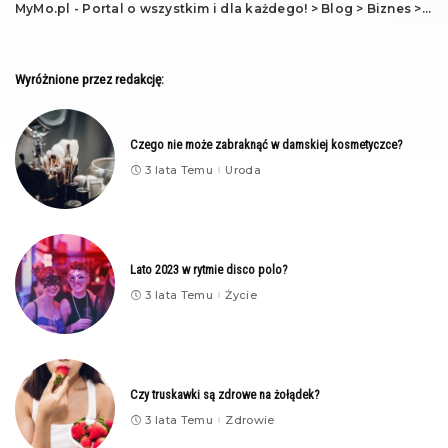
MyMo.pl - Portal o wszystkim i dla każdego!
>
Blog
>
Biznes
>
Szt
Wyróżnione przez redakcję:
Czego nie może zabraknąć w damskiej kosmetyczce?
3 lata Temu
Uroda
Lato 2023 w rytmie disco polo?
3 lata Temu
Życie
Czy truskawki są zdrowe na żołądek?
3 lata Temu
Zdrowie