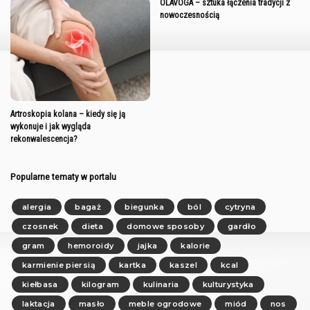
OLAVOGA – sztuka łączenia tradycji z
nowoczesnością
Artroskopia kolana – kiedy się ją
wykonuje i jak wygląda
rekonwalescencja?
Popularne tematy w portalu
alergia
bagaż
biegunka
ból
cytryna
czosnek
dieta
domowe sposoby
gardło
gram
hemoroidy
jajka
kalorie
karmienie piersią
kartka
kaszel
kcal
kiełbasa
kilogram
kulinaria
kulturystyka
laktacja
masło
meble ogrodowe
miód
nos