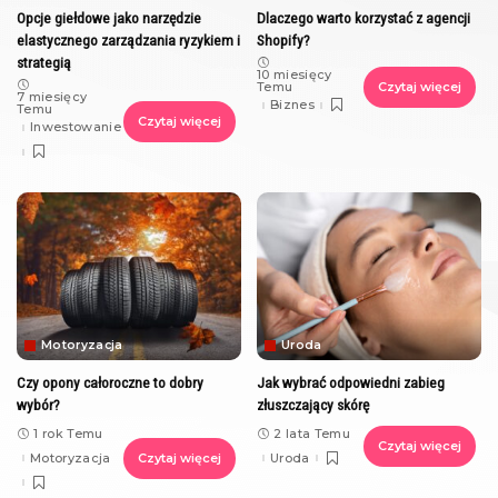
Opcje giełdowe jako narzędzie
Dlaczego warto korzystać z agencji
elastycznego zarządzania ryzykiem i
Shopify?
strategią
10 miesięcy
Temu
Czytaj więcej
7 miesięcy
Biznes
Temu
Czytaj więcej
Inwestowanie
Motoryzacja
Uroda
Czy opony całoroczne to dobry
Jak wybrać odpowiedni zabieg
wybór?
złuszczający skórę
1 rok Temu
2 lata Temu
Czytaj więcej
Motoryzacja
Czytaj więcej
Uroda