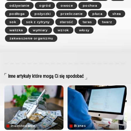
odżywianie
ogród
owoce
pochwa
podłoga
pożyczki
przeliczanie
płuca
shea
sok
sok z cytryny
starość
taras
twarz
walizka
wymiary
wzrok
włosy
zakwaszenie organizmu
Inne artykuły które mogą Ci się spodobać
Inwestowanie
Biznes