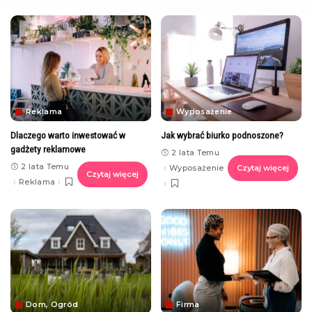
Reklama
Wyposażenie
Dlaczego warto inwestować w
Jak wybrać biurko podnoszone?
gadżety reklamowe
2 lata Temu
2 lata Temu
Wyposażenie
Czytaj więcej
Czytaj więcej
Reklama
Dom, Ogród
Firma