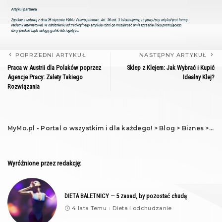
POPRZEDNI ARTYKUŁ
NASTĘPNY ARTYKUŁ
Praca w Austrii dla Polaków poprzez
Sklep z Klejem: Jak Wybrać i Kupić
Agencje Pracy: Zalety Takiego
Idealny Klej?
Rozwiązania
MyMo.pl - Portal o wszystkim i dla każdego!
>
Blog
>
Biznes
>
Re
Wyróżnione przez redakcję:
DIETA BALETNICY — 5 zasad, by pozostać chudą
4 lata Temu
Dieta i odchudzanie