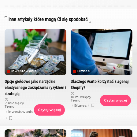
Inne artykuły które mogą Ci się spodobać
Inwestowanie
Biznes
Opcje giełdowe jako narzędzie
Dlaczego warto korzystać z agencji
elastycznego zarządzania ryzykiem i
Shopify?
strategią
10 miesięcy
Temu
Czytaj więcej
7 miesięcy
Biznes
Temu
Czytaj więcej
Inwestowanie