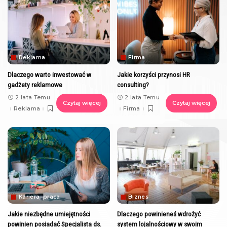
Reklama
Firma
Dlaczego warto inwestować w
Jakie korzyści przynosi HR
gadżety reklamowe
consulting?
2 lata Temu
2 lata Temu
Czytaj więcej
Czytaj więcej
Reklama
Firma
Kariera, praca
Biznes
Jakie niezbędne umiejętności
Dlaczego powinieneś wdrożyć
powinien posiadać Specjalista ds.
system lojalnościowy w swoim