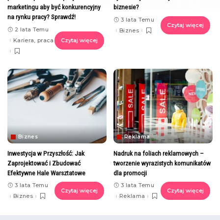
marketingu aby być konkurencyjny
biznesie?
na rynku pracy? Sprawdź!
3 lata Temu
Czytaj więcej
2 lata Temu
Biznes
Kariera, praca
Czytaj więcej
Biznes
Reklama
Inwestycja w Przyszłość: Jak
Nadruk na foliach reklamowych –
Zaprojektować i Zbudować
tworzenie wyrazistych komunikatów
Efektywne Hale Warsztatowe
dla promocji
3 lata Temu
3 lata Temu
Czytaj więcej
Czytaj więcej
Biznes
Reklama