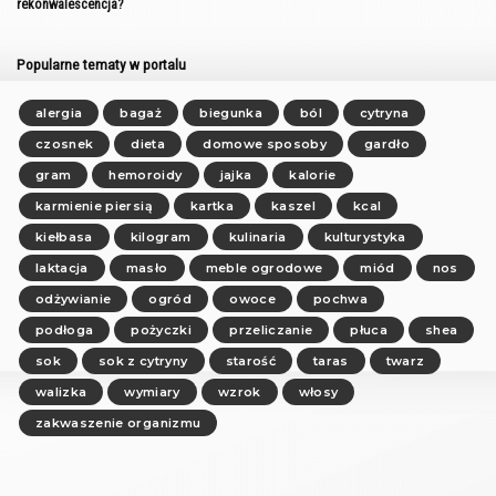
rekonwalescencja?
Popularne tematy w portalu
alergia
bagaż
biegunka
ból
cytryna
czosnek
dieta
domowe sposoby
gardło
gram
hemoroidy
jajka
kalorie
karmienie piersią
kartka
kaszel
kcal
kiełbasa
kilogram
kulinaria
kulturystyka
laktacja
masło
meble ogrodowe
miód
nos
odżywianie
ogród
owoce
pochwa
podłoga
pożyczki
przeliczanie
płuca
shea
sok
sok z cytryny
starość
taras
twarz
walizka
wymiary
wzrok
włosy
zakwaszenie organizmu