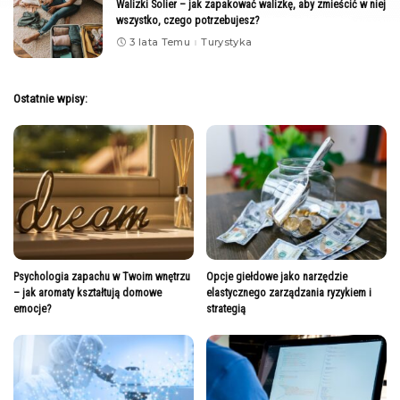
Walizki Solier – jak zapakować walizkę, aby zmieścić w niej
wszystko, czego potrzebujesz?
3 lata Temu
Turystyka
Ostatnie wpisy:
Psychologia zapachu w Twoim wnętrzu
Opcje giełdowe jako narzędzie
– jak aromaty kształtują domowe
elastycznego zarządzania ryzykiem i
emocje?
strategią