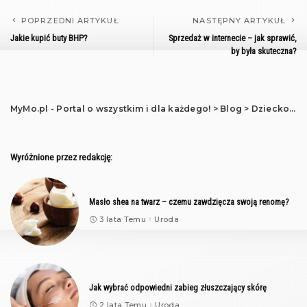
POPRZEDNI ARTYKUŁ
NASTĘPNY ARTYKUŁ
Jakie kupić buty BHP?
Sprzedaż w internecie – jak sprawić,
by była skuteczna?
MyMo.pl - Portal o wszystkim i dla każdego!
>
Blog
>
Dziecko
>
N
Wyróżnione przez redakcję:
Masło shea na twarz – czemu zawdzięcza swoją renomę?
3 lata Temu
Uroda
Jak wybrać odpowiedni zabieg złuszczający skórę
2 lata Temu
Uroda