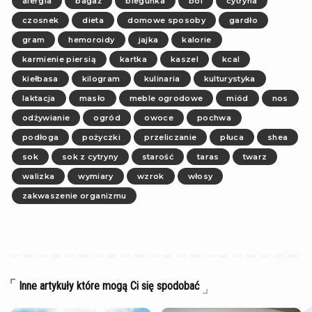
alergia
bagaż
biegunka
ból
cytryna
czosnek
dieta
domowe sposoby
gardło
gram
hemoroidy
jajka
kalorie
karmienie piersią
kartka
kaszel
kcal
kiełbasa
kilogram
kulinaria
kulturystyka
laktacja
masło
meble ogrodowe
miód
nos
odżywianie
ogród
owoce
pochwa
podłoga
pożyczki
przeliczanie
płuca
shea
sok
sok z cytryny
starość
taras
twarz
walizka
wymiary
wzrok
włosy
zakwaszenie organizmu
Inne artykuły które mogą Ci się spodobać